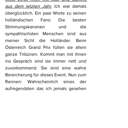
aus dem letzten Jahr
.
 Ich war damals 
überglücklich. Ein paar Worte zu seinen 
holländischen Fans: Die besten 
Stimmungskanonen und die 
sympathischsten Menschen sind aus 
meiner Sicht die Holländer. Beim 
Österreich Grand Prix füllen sie allein 
ganze Tribünen. Kommt man mit ihnen 
ins Gespräch sind sie immer nett und 
zuvorkommend. Sie sind eine wahre 
Bereicherung für dieses Event. Nun zum 
Rennen: Wahrscheinlich eines der 
aufregendsten das ich jemals gesehen 
habe. Max Verstappen hatte einen 
grauenvollen Fehlstart, aber durch eine 
solide Strategie und gutes 
Reifenmanagement konnte er viele 
Sekunden innerhalb von wenig Runden 