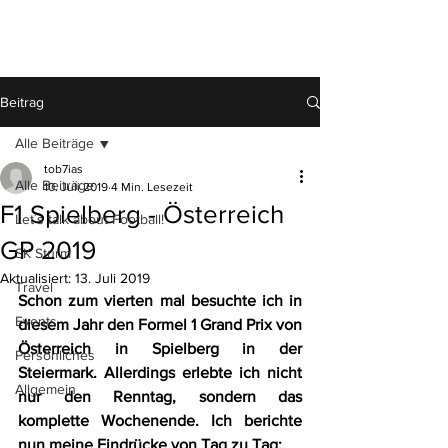
TOB7IAS
Beitrag
Alle Beiträge
tob7ias
Alle Beiträge
10. Juli 2019
4 Min. Lesezeit
F1 Spielberg - Österreich
Let´s talk about Football!
GP 2019
SK Sturm
Aktualisiert:
13. Juli 2019
Travel
Schon zum vierten mal besuchte ich in 
Events
diesem Jahr den Formel 1 Grand Prix von 
Österreich in Spielberg in der 
Persönliches
Steiermark. Allerdings erlebte ich nicht 
Allgemein
nur den Renntag, sondern das 
komplette Wochenende. Ich berichte 
nun meine Eindrücke von Tag zu Tag: