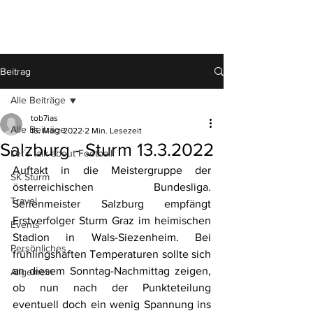
TOB7IAS
Beitrag
Alle Beiträge
tob7ias
Alle Beiträge
16. März 2022
2 Min. Lesezeit
Salzburg - Sturm 13.3.2022
Let´s talk about Football!
Auftakt in die Meistergruppe der 
SK Sturm
österreichischen Bundesliga. 
Travel
Serienmeister Salzburg empfängt 
Erstverfolger Sturm Graz im heimischen 
Events
Stadion in Wals-Siezenheim. Bei 
Persönliches
frühlingshaften Temperaturen sollte sich 
an diesem Sonntag-Nachmittag zeigen, 
Allgemein
ob nun nach der Punkteteilung 
eventuell doch ein wenig Spannung ins 