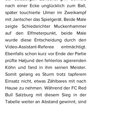
nach einer Ecke unglücklich zum Ball, 
später touchierte Ulmer im Zweikampf 
mit Jantscher das Spielgerät. Beide Male 
zeigte Schiedsrichter Muckenhammer 
auf den Elfmeterpunkt, beide Male 
wurde diese Entscheidung durch den 
Video-Assistant-Referee entmächtigt. 
Ebenfalls schon kurz vor Ende der Partie 
prüfte H
øljund den fehlerlos agierenden 
Köhn und fand in ihm seinen Meister. 
Somit gelang es Sturm trotz tapferem 
Einsatz nicht, etwas Zählbares mit nach 
Hause zu nehmen. Während der FC Red 
Bull Salzburg mit diesem Sieg in der 
Tabelle weiter an Abstand gewinnt, sind 
die Teams dahinter (u.a. Sturm Graz) alle 
wieder dicht beieinander.