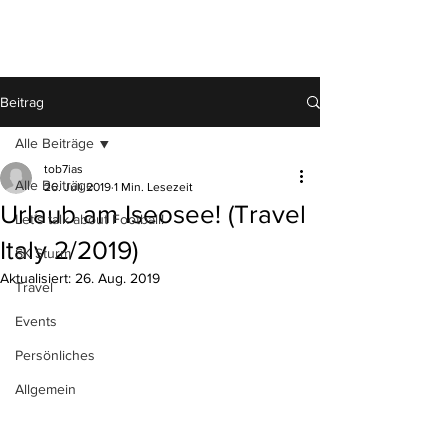
TOB7IAS
Beitrag
Alle Beiträge
tob7ias
Alle Beiträge
26. Juli 2019
1 Min. Lesezeit
Urlaub am Iseosee! (Travel
Let´s talk about Football!
Italy 2/2019)
SK Sturm
Aktualisiert:
26. Aug. 2019
Travel
Events
Persönliches
Allgemein